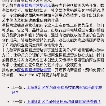
场对专业商业插画人才的需求。
非凡教育
商业插画运营培训班
课程内容包括插画风格开发、数
字绘画技巧、版权法律知识、社交媒体营销以及客户关系管理
等。专业的讲师团队将教授如何运用这些技术，创作出既具有
艺术价值又能传达商业信息的作品。
掌握商业插画运营技能的专业人士在职场上的优势显著。他们
可以在广告公司、品牌企业、出版行业等领域通过专业的插画
提升品牌形象和吸引消费者，通过有效的版权管理保护自己的
创作成果。随着数字营销的发展，这些技能为商业插画师提供
了广阔的职业发展空间和市场竞争力。
非凡教育商业插画运营培训班通过案例分析和项目驱动的教学
方式，使学员充分理解并掌握商业插画运营的核心技能。我们
的目标是培养出既具备艺术创造力又懂得市场运营的商业插画
专家，使他们在竞争激烈的艺术行业中脱颖而出
报名参加
商业插画运营培训班
，开启职场新征程！预约免费试
听课程：18621955816了解更多详细信息。
上一篇：
上海嘉定区学习商业插画技能去哪家培训学校
好？
下一篇：
上海徐汇区iPad创意插画培训班哪家学费低？