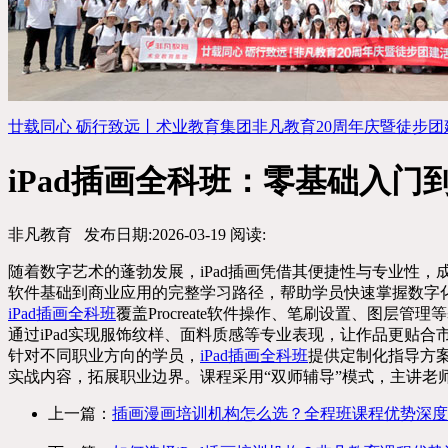
廿载同心 砺行致远丨术业教育集团非凡教育20周年庆暨徒步团建活..
iPad插画全科班：零基础入
非凡教育
发布日期:2026-03-19
阅读:
随着数字艺术的蓬勃发展，iPad插画凭借其便捷性与专业性
软件基础到商业应用的完整学习路径，帮助学员快速掌握数字
iPad插画全科班
覆盖Procreate软件操作、笔刷设置、图
通过iPad实现服饰纹样、面料质感等专业表现，让作品更贴
针对不同职业方向的学员，
iPad插画全科班
提供定制化指导方案
实战内容，拓展职业边界。课程采用“双师辅导”模式，主讲老
上一篇：
插画漫画培训机构怎么选？全程班课程优势深度