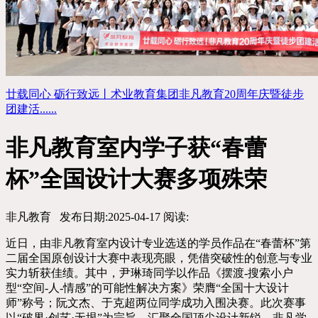
廿载同心 砺行致远丨术业教育集团非凡教育20周年庆暨徒步
团建活......
非凡教育室内学子获“春蕾
杯”全国设计大赛多项殊荣
非凡教育
发布日期:2025-04-17
阅读:
近日，由非凡教育室内设计专业选送的学员作品在“春蕾杯”第
二届全国原创设计大赛中表现亮眼，凭借突破性的创意与专业
实力斩获佳绩。其中，尹琳琦同学以作品《摆渡-搜索小户
型“空间-人-情感”的可能性解决方案》荣膺“全国十大设计
师”称号；阮文杰、于克超两位同学成功入围决赛。此次赛事
以“破界·创艺·无垠”为宗旨，汇聚全国顶尖设计新锐，非凡学